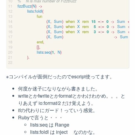
fizzBuzz
(
N
)
->
lists
:
foldl
(
fun
(
X
,
Sum
)
when
X
rem
15
=:=
0
->
Sum
++
(
X
,
Sum
)
when
X
rem
5
=:=
0
->
Sum
++
(
X
,
Sum
)
when
X
rem
3
=:=
0
->
Sum
++
(
X
,
Sum
)
->
Sum
+
end
,
[],
lists
:
seq
(
1
,
N
)
).
※コンパイルが面倒だったのでescript使ってます。
何度か迷子になりながら書きました。
writeとかfwriteとかformatとかわけわかめ。。。と
りあえず io:format/2 だけ覚えよう。
ifの代わりにガード！っていう感覚。
Rubyで言うと・・・
lists:seq は Range
lists:foldl は inject なのかな。