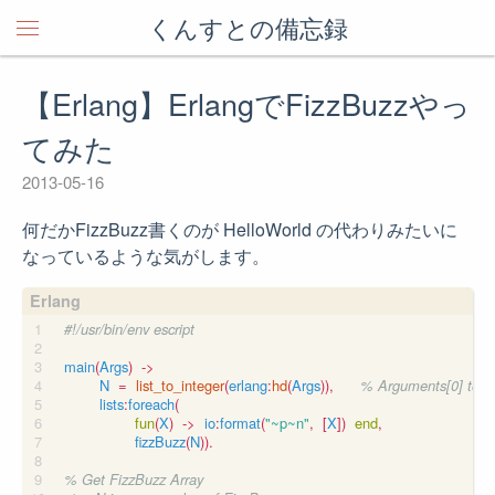
くんすとの備忘録
【Erlang】ErlangでFizzBuzzやっ
てみた
2013-05-16
何だかFizzBuzz書くのが HelloWorld の代わりみたいに
なっているような気がします。
main
(
Args
)
->
N
=
list_to_integer
(
erlang
:
hd
(
Args
)),
lists
:
foreach
(
fun
(
X
)
->
io
:
format
(
"
~p~n
"
,
[
X
])
end
,
fizzBuzz
(
N
)).