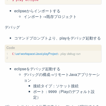
eclipseからインポートする
インポート→既存プロジェクト
デバッグ
コマンドプロンプトより、playをデバッグ起動する
:
\usr\workspace\Java\playProject
> play debug run
C
eclipseをデバッグ起動する
デバッグの構成→リモートJavaアプリケーシ
ョン
接続タイプ：ソケット接続
ポート：9999（Playのデフォルト設
定）