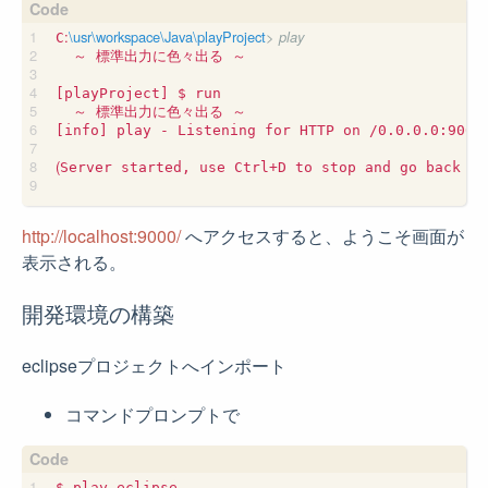
:
\usr\workspace\Java\playProject
> play
C
  ～ 標準出力に色々出る ～

[playProject] $ run

  ～ 標準出力に色々出る ～

[info] play - Listening for HTTP on /0.0.0.0:9000

(
Server started, use Ctrl+D to stop and go back to
http://localhost:9000/
へアクセスすると、ようこそ画面が
表示される。
開発環境の構築
eclipseプロジェクトへインポート
コマンドプロンプトで