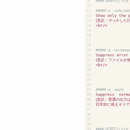
#### GREP(1) 
##### -o, --only-mat
(
意訳：マッチした
<br/>

##### -s, --no-mess
(
意訳：ファイルが
<br/>

##### -c, --count
Suppress  norm
(
意訳：普通の出力
日常的に使えそうです
#### SORT(1) 