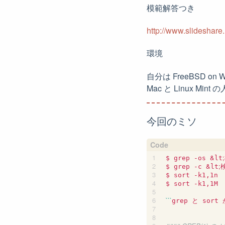
模範解答つき
http://www.slideshar
環境
自分は FreeBSD on 
Mac と Linux Mi
今回のミソ
&
;
$ grep -os 
lt
&
;
$ grep -c 
lt
$ sort -k1,1n

$ sort -k1,1M

```
grep と sor