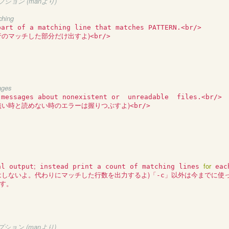
のオプション (manより)
ching
)
行のマッチした部分だけ出すよ
<br/>

ages
)
無い時と読めない時のエラーは握りつぶすよ
<br/>

;
for
al output
 instead print a count of matching lines 
 eac
)
はしないよ。代わりにマッチした行数を出力するよ
「-c」以外は今までに使
。 

のオプション (manより)