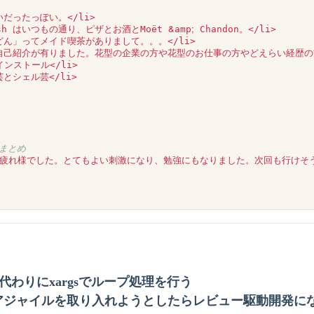
だったっぽい。</li>

&
;
/bash はいつもの通り、ピザとお酒とMoët 
amp
 Chandon。</li>

どん」ってメイド喫茶がありまして。。。</li>

の自己紹介が有りました。花型の企業の方や花型のお仕事の方やどえらい経歴の方や
インストール</li>

とシェル芸</li>

たまとめ
疲れ様でした。とてもよい刺激になり、勉強にもなりました。次回も行けそう
leの代わりにxargsでループ処理を行う
アジャイルを取り入れようとしたらレビュー駆動開発に