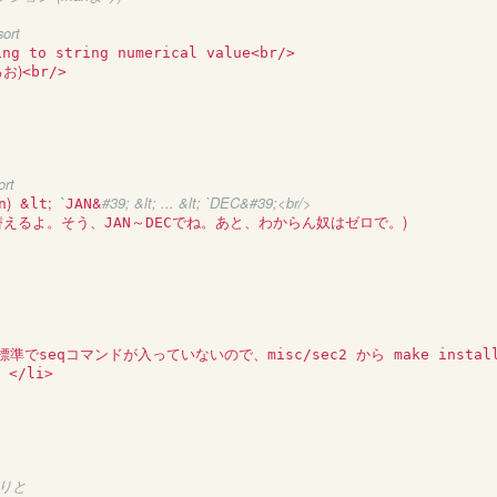
sort
)
るお
<br/>

ort
)
&
;
`
&
#39; &lt; ... &lt; `DEC&#39;<br/>
n
lt
JAN
)
えるよ。そう、JAN～DECでね。あと、わからん奴はゼロで。
は標準でseqコマンドが入っていないので、misc/sec2 から make instal
</li>

くりと