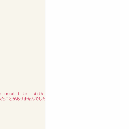
(
h input file.  With the -v,  --invert-match  option  
se
ったことがありませんでしたが、非常に便利なオプションでした。<br/>
