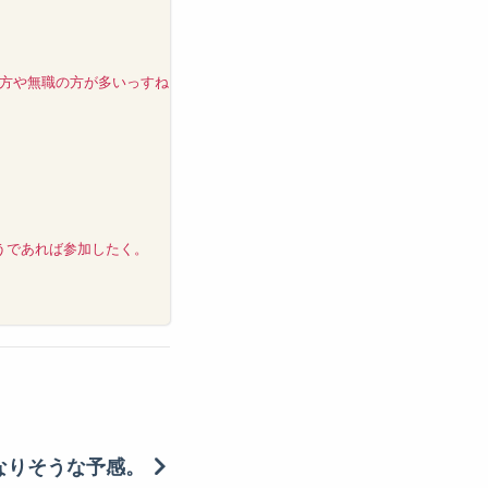
無職の方が多いっすね。。。orz</li>

であれば参加したく。

なりそうな予感。