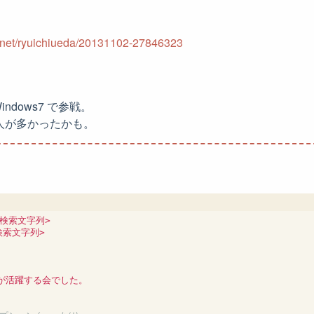
e.net/ryuichiueda/20131102-27846323
Windows7 で参戦。
nt の人が多かったかも。
検索文字列>

検索文字列>

t が活躍する会でした。
