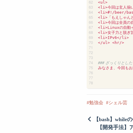
<ul>

<li>今回は玄人揃い
<li>#!/beer
<li>「もえしゃん
<li>今回は全員
<li>Linuxの自動
<li>女子力と脱ぎ芸
<li>IPv6</li>

</ul> <hr/>

### ざっくりとし
みなさま、今回もお
勉強会
シェル芸
【bash】whi
【開発手法】