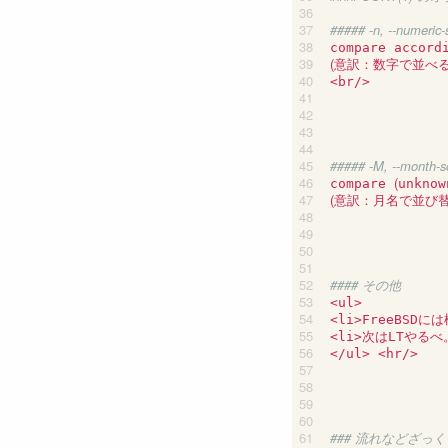
##### -n, --numeric-
(
意訳：数字で並べ
<br/>

##### -M, --month-s
(
compare 
unknow
(
意訳：月名で並び替
#### その他
<ul>

<li>FreeBSDに
<li>次はLTやるべ。
</ul> <hr/>

### 流れなどざっ