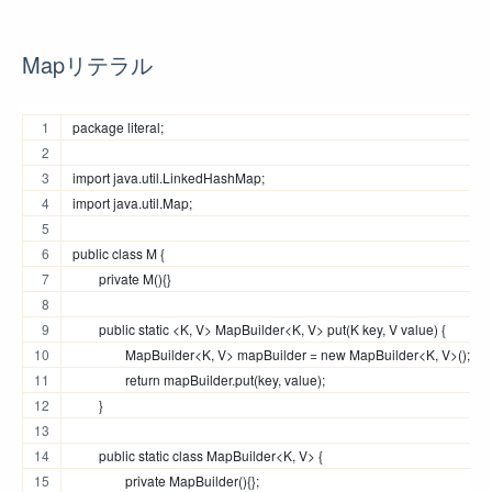
Mapリテラル
package literal;
import java.util.LinkedHashMap;
import java.util.Map;
public class M {
	private M(){}
	public static <K, V> MapBuilder<K, V> put(K key, V value) {
		MapBuilder<K, V> mapBuilder = new MapBuilder<K, V>();
		return mapBuilder.put(key, value);
	}
	public static class MapBuilder<K, V> {
		private MapBuilder(){};