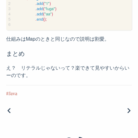
.
add
(
"1"
)
.
add
(
"fuga"
)
.
add
(
"aa"
)
.
end
();
仕組みはMapのときと同じなので説明は割愛。
まとめ
え？ リテラルじゃないって？楽できて見やすいからい
ーのです。
Java