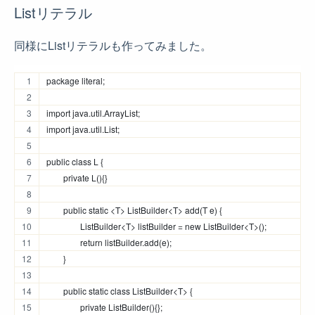
Listリテラル
同様にListリテラルも作ってみました。
package literal;
import java.util.ArrayList;
import java.util.List;
public class L {
	private L(){}
	public static <T> ListBuilder<T> add(T e) {
		ListBuilder<T> listBuilder = new ListBuilder<T>();
		return listBuilder.add(e);
	}
	public static class ListBuilder<T> {
		private ListBuilder(){};