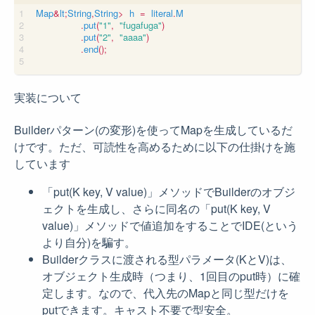
Map
&
lt
;
String
,
String
>
h
=
literal
.
M
.
put
(
"1"
,
"fugafuga"
)
.
put
(
"2"
,
"aaaa"
)
.
end
();
実装について
Builderパターン(の変形)を使ってMapを生成しているだ
けです。ただ、可読性を高めるために以下の仕掛けを施
しています
「put(K key, V value)」メソッドでBuilderのオブジ
ェクトを生成し、さらに同名の「put(K key, V
value)」メソッドで値追加をすることでIDE(という
より自分)を騙す。
Builderクラスに渡される型パラメータ(KとV)は、
オブジェクト生成時（つまり、1回目のput時）に確
定します。なので、代入先のMapと同じ型だけを
putできます。キャスト不要で型安全。