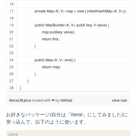
		private Map<K, V> map = new LinkedHashMap<K, V>();
		public MapBuilder<K, V> put(K key, V value) {
			map.put(key, value);
			return this;
		}
		public Map<K, V> end() {
			return map;
		}
	}
}
literal.M.java
hosted with ❤ by
GitHub
view raw
お好きなパッケージ(自分は「literal」にしてみました)に
突っ込んで、以下のように使います。