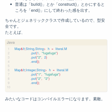
普通は「build()」とか「construct()」とかにすると
ころを「end()」にして終わった感を出す。
ちゃんとジェネリッククラスで作成しているので、型安
全です。
たとえば、
Map
&
lt
;
String
,
String
>
h
=
literal
.
M
.
put
(
1
,
"fugafuga"
)
.
put
(
"2"
,
2
)
.
end
();
Map
&
lt
;
Integer
,
String
>
h
=
literal
.
M
.
put
(
"1"
,
"fugafuga"
)
.
put
(
"2"
,
"2"
)
.
end
();
みたいなコードはコンパイルエラーになります。素敵。