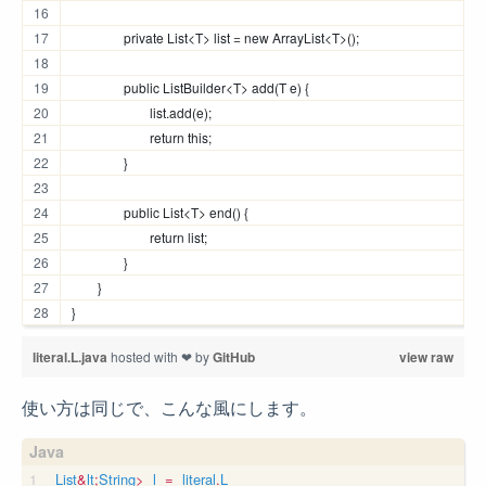
		private List<T> list = new ArrayList<T>();
		public ListBuilder<T> add(T e) {
			list.add(e);
			return this;
		}
		public List<T> end() {
			return list;
		}
	}
}
literal.L.java
hosted with ❤ by
GitHub
view raw
使い方は同じで、こんな風にします。
List
&
lt
;
String
>
l
=
literal
.
L