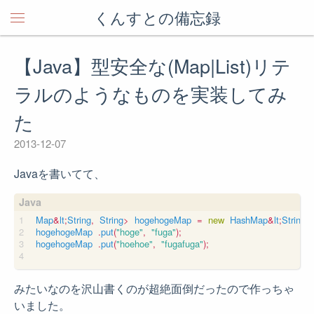
くんすとの備忘録
【Java】型安全な(Map|List)リテ
ラルのようなものを実装してみ
た
2013-12-07
Javaを書いてて、
Map
&
lt
;
String
,
String
>
hogehogeMap
=
new
HashMap
&
lt
;
String
,
S
hogehogeMap
.
put
(
"hoge"
,
"fuga"
);
hogehogeMap
.
put
(
"hoehoe"
,
"fugafuga"
);
みたいなのを沢山書くのが超絶面倒だったので作っちゃ
いました。