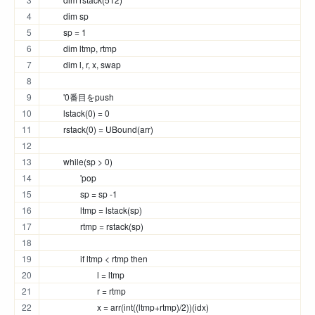
	dim sp
	sp = 1
	dim ltmp, rtmp
	dim l, r, x, swap
	'0番目をpush
	lstack(0) = 0
	rstack(0) = UBound(arr)
	while(sp > 0)
		'pop
		sp = sp -1
		ltmp = lstack(sp)
		rtmp = rstack(sp)
		if ltmp < rtmp then
			l = ltmp
			r = rtmp
			x = arr(int((ltmp+rtmp)/2))(idx)