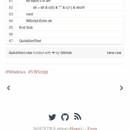
	for each c in arr
		str = str & c(0) & ":" & c(1) & vbcrlf
	next
	WScript.Echo str
End Sub
QuickSortTest
QuickSort.vbs
hosted with ❤ by
GitHub
view raw
Windows
VBScript
%!(EXTRA string=
Hugo
)
|
-
Even