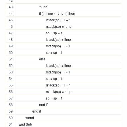
			'push
			if (l - ltmp < rtmp -l) then
				lstack(sp) = l + 1
				rstack(sp) = rtmp
				sp = sp + 1
				lstack(sp) = ltmp
				rstack(sp) = l - 1
				sp = sp + 1
			else
				lstack(sp) = ltmp
				rstack(sp) = l - 1
				sp = sp + 1
				lstack(sp) = l + 1
				rstack(sp) = rtmp
				sp = sp + 1
			end if
		end if
	wend
End Sub