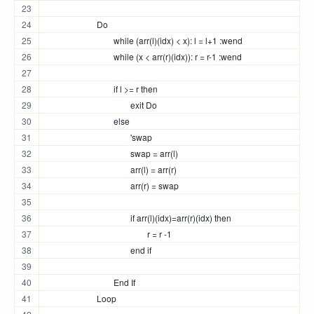
			Do 
				while (arr(l)(idx) < x): l = l+1 :wend
				while (x < arr(r)(idx)): r = r-1 :wend
				if l >= r then
					exit Do
				else
					'swap
					swap = arr(l)
					arr(l) = arr(r)
					arr(r) = swap
					if arr(l)(idx)=arr(r)(idx) then
						r = r -1
					end if
				End If
			Loop