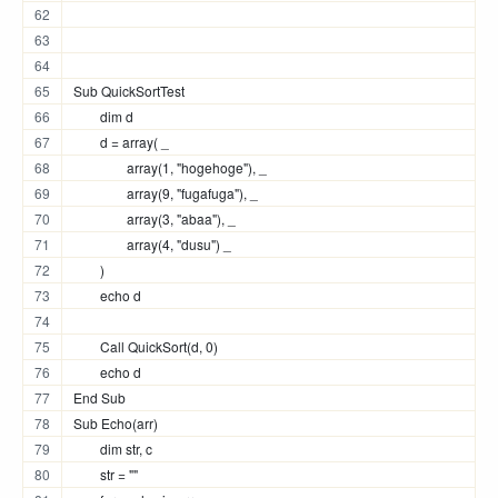
Sub QuickSortTest
	dim d
	d = array( _
		array(1, "hogehoge"), _
		array(9, "fugafuga"), _
		array(3, "abaa"), _
		array(4, "dusu") _
	)
	echo d
	Call QuickSort(d, 0)
	echo d
End Sub
Sub Echo(arr)
	dim str, c
	str = ""