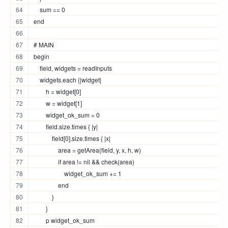
    sum == 0
end
# MAIN
begin
    field, widgets = readInputs
    widgets.each {|widget|
        h = widget[0]
        w = widget[1]
        widget_ok_sum = 0
        field.size.times { |y|
            field[0].size.times { |x|
                area = getArea(field, y, x, h, w)
                if area != nil && check(area)
                    widget_ok_sum += 1
                end
            }
        }
        p widget_ok_sum