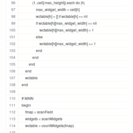
            (1..cell[:max_height]).each do |h|
                max_widget_width = cell[h]
                wctable[h] = [] if wctable[h] == nil
                if wctable[h][max_widget_width] == nil
                    wctable[h][max_widget_width] = 1
                else
                    wctable[h][max_widget_width] += 1
                end
            end
        end
    end
    wctable
end
# MAIN
begin
    fmap = scanField
    widgets = scanWidgets
    wctable = countWidgets(fmap)