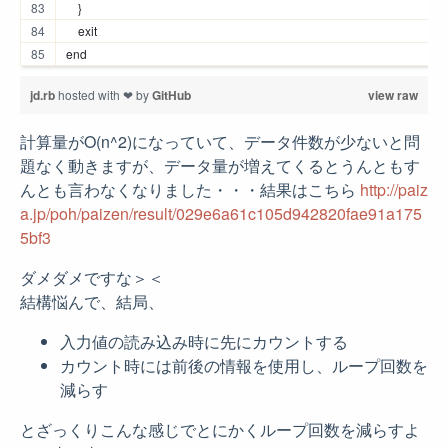
    }
    exit
end
jd.rb
hosted with ❤ by
GitHub
view raw
計算量がO(n^2)になっていて、データ件数が少ないと問
題なく動きますが、データ量が増えてくるとうんともす
んとも言わなくなりました・・・結果はこちら
http://paiz
a.jp/poh/paizen/result/029e6a61c105d942820fae91a175
5bf3
ダメダメですな＞＜
結構悩んで、結局、
入力値の読み込み時に先にカウントする
カウント時には前後の情報を使用し、ループ回数を
減らす
とざっくりこんな感じでとにかくループ回数を減らすよ