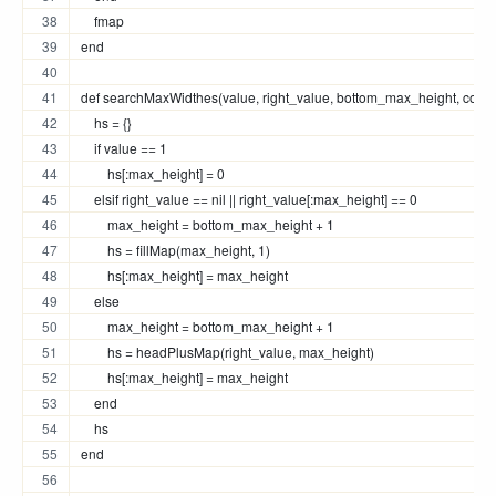
    fmap
end
def searchMaxWidthes(value, right_value, bottom_max_height, count
    hs = {}
    if value == 1
        hs[:max_height] = 0
    elsif right_value == nil || right_value[:max_height] == 0
        max_height = bottom_max_height + 1
        hs = fillMap(max_height, 1)
        hs[:max_height] = max_height
    else
        max_height = bottom_max_height + 1
        hs = headPlusMap(right_value, max_height)
        hs[:max_height] = max_height
    end
    hs
end