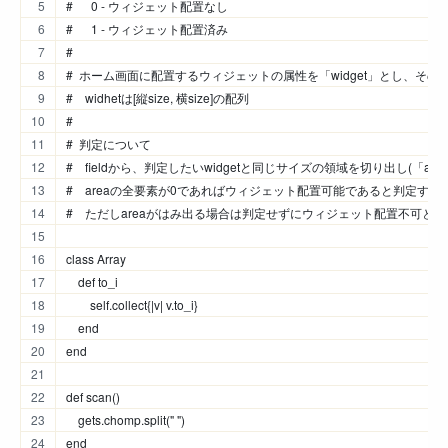
#      0 - ウィジェット配置なし
#      1 - ウィジェット配置済み
#
#  ホーム画面に配置するウィジェットの属性を「widget」とし、その配列
#    widhetは[縦size, 横size]の配列
#
#  判定について
#    fieldから、判定したいwidgetと同じサイズの領域を切り出し(「ar
#    areaの全要素が0であればウィジェット配置可能であると判定する
#    ただしareaがはみ出る場合は判定せずにウィジェット配置不可と
class Array
    def to_i
        self.collect{|v| v.to_i}
    end
end
def scan()
    gets.chomp.split(" ")
end