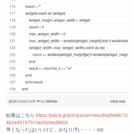
    result = ""
    widgets.each do |widget|
        widget_height, widget_width = widget
        count = 0
        max_widget_width = 0
        max_widget_width = wctable[widget_height].size if wctable[widge
        (widget_width..max_widget_width).each do |w|
            count += wctable[widget_height][w] if wctable[widget_height][w]
        end
        result << count.to_s << "\n"
    end
    print result
end
jd.rb
hosted with ❤ by
GitHub
view raw
結果はこちら
https://paiza.jp/poh/paizen/result/e2fe88c72
4b3446157910e2924ed9654
早くなったはいいけど、かなり汚い・・・orz