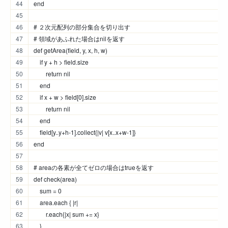
end
# ２次元配列の部分集合を切り出す
# 領域があふれた場合はnilを返す
def getArea(field, y, x, h, w)
    if y + h > field.size
        return nil
    end
    if x + w > field[0].size
        return nil
    end
    field[y..y+h-1].collect{|v| v[x..x+w-1]}
end
# areaの各素が全てゼロの場合はtrueを返す
def check(area)
    sum = 0
    area.each { |r|
        r.each{|x| sum += x}
    }