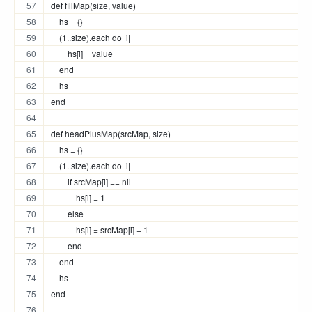
def fillMap(size, value)
    hs = {}
    (1..size).each do |i|
        hs[i] = value
    end
    hs
end
def headPlusMap(srcMap, size)
    hs = {}
    (1..size).each do |i| 
        if srcMap[i] == nil
            hs[i] = 1
        else
            hs[i] = srcMap[i] + 1
        end
    end
    hs
end