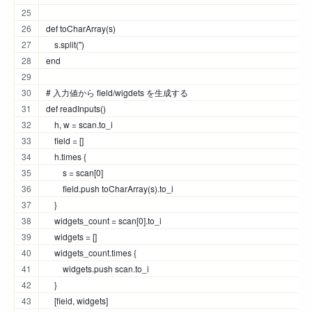
def toCharArray(s)
    s.split('')
end
# 入力値から field/wigdets を生成する
def readInputs()
    h, w = scan.to_i
    field = []
    h.times {
        s = scan[0]
        field.push toCharArray(s).to_i
    }
    widgets_count = scan[0].to_i
    widgets = []
    widgets_count.times {
        widgets.push scan.to_i
    }
    [field, widgets]