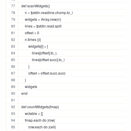
def scanWidgets()
    n = $stdin.readline.chomp.to_i
    widgets = Array.new(n)
    lines = $stdin.read.split
    offset = 0
    n.times {|i|
        widgets[i] = [
            lines[offset].to_i,
            lines[offset.succ].to_i
        ]
        offset = offset.succ.succ
    }
    widgets
end
def countWidgets(fmap)
    wctable = []
    fmap.each do |row|
        row.each do |cell|