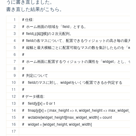
うに書き直しました。
書き直した結果がこちら。
# 仕様:
#  ホーム画面の領域を「field」とする。
#  fieldは[縦][横]の２次元配列。
#  fieldの各マスについて、配置できるウィジェットの高さ毎の最大
#  縦幅と最大横幅ごとに配置可能なマスの数を集計したものを「wcta
#
#  ホーム画面に配置するウィジェットの属性を「widget」とし、その配
#
#  判定について
#    fieldのマスに対し、widgetをいくつ配置できるか判定する
#
# データ構造:
#    field[y][x] = 0 or 1
#    fmap[y][x] = {:max_height => n, widget_height => max_widget_widt
#    wctable[widget_height][max_widget_width] = count
#    widget = [widget_height, widget_width]