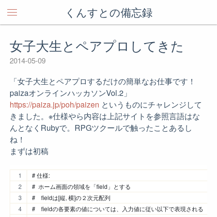
くんすとの備忘録
女子大生とペアプロしてきた
2014-05-09
「女子大生とペアプロするだけの簡単なお仕事です！
paizaオンラインハッカソンVol.2」
https://paiza.jp/poh/paizen
というものにチャレンジして
きました。※仕様やら内容は上記サイトを参照言語はな
んとなくRubyで。RPGツクールで触ったことあるし
ね！
まずは初稿
# 仕様:
#  ホーム画面の領域を「field」とする
#    fieldは[縦, 横]の２次元配列
#    fieldの各要素の値については、入力値に従い以下で表現される