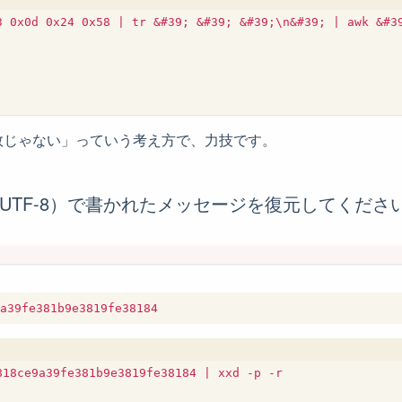
3 0x0d 0x24 0x58 | tr &#39; &#39; &#39;\n&#39; | awk &#3
数じゃない」っていう考え方で、力技です。
数（UTF-8）で書かれたメッセージを復元してくださ
818ce9a39fe381b9e3819fe38184 | xxd -p -r
