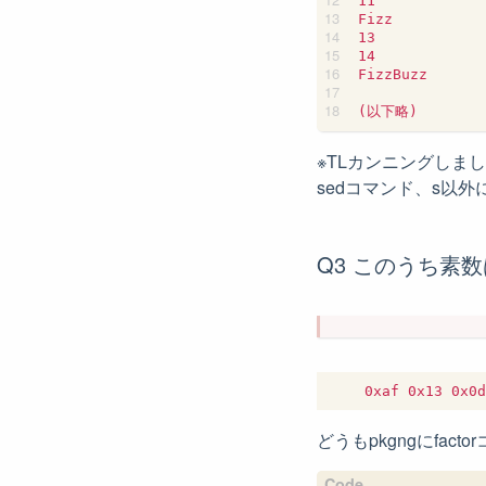
11

Fizz

13

14

FizzBuzz

※TLカンニングしま
sedコマンド、s以
Q3 このうち素
どうもpkgngにfa