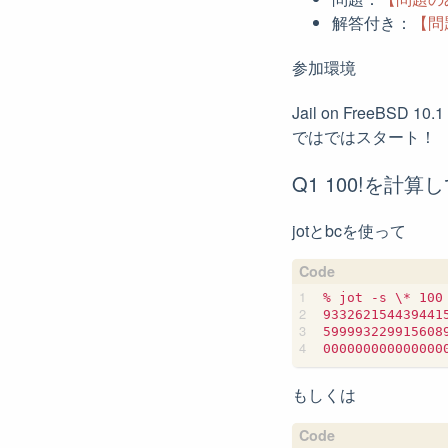
解答付き：
【問
参加環境
Jail on FreeBSD 10.
ではではスタート！
Q1 100!を計
jotとbcを使って
% jot -s \* 100 
933262154439441
599993229915608
もしくは