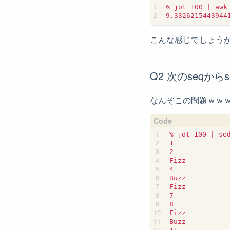
% jot 100 | awk
こんな感じでしょう
Q2 次のseqから
なんぞこの問題ｗｗ
% jot 100 | se
1

2

Fizz

4

Buzz

Fizz

7

8

Fizz

Buzz
