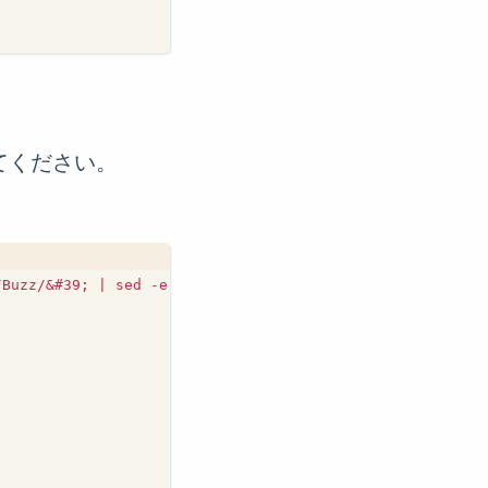
せてください。
Buzz/&#39; | sed -e &#39;n;n;n;n;n;n;n;n;n;n;n;n;n;n;s/.