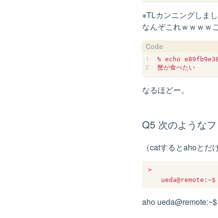
※TLカンニングしま
なんぞこれｗｗｗｗこ
% echo e89fb9e3
なるほどー。
Q5 次のような
（catするとahoと
>

aho ueda@remote:~$ l