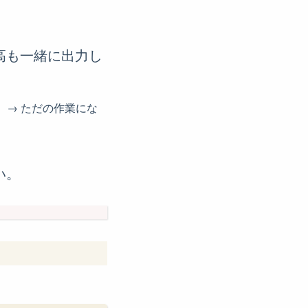
高も一緒に出力し
い）→ ただの作業にな
い。