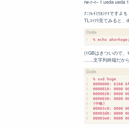
rw-r–r– 1 ueda ueda
ﾅﾆｿﾚｲﾐﾜｶﾝﾅｲですよ
TLｺｯｿﾘ見てみると
(1GBはきついので、
……文字列終端だから
% xxd hoge

0000000: 6168 6
0000010: 0000 0
0000020: 0000 0
0000030: 0000 0
(中略)

00003c0: 0000 0
00003d0: 0000 0