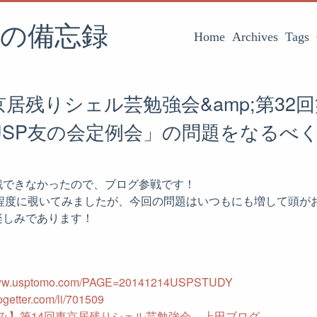
の備忘録
Home
Archives
Tags
京居残りシェル芸勉強会&amp;第32
USP友の会定例会」の問題をなるべ
戦できなかったので、ブログ参戦です！
い程度に覗いてみましたが、今回の問題はいつもにも増して頭が
楽しみであります！
/www.usptomo.com/PAGE=20141214USPSTUDY
togetter.com/li/701509
み】第14回東京居残りシェル芸勉強会 – 上田ブログ