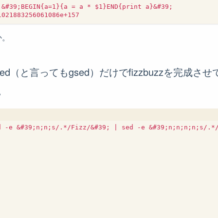
 &#39;BEGIN{a=1}{a = a * $1}END{print a}&#39;

か。
sed（と言ってもgsed）だけでfizzbuzzを完成さ
ｗ
d -e &#39;n;n;s/.*/Fizz/&#39; | sed -e &#39;n;n;n;n;s/.*/