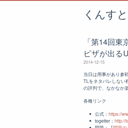
くんすと
「第14回東
ピザが出る
2014-12-15
当日は用事があり参
TLをネタバレしな
の評判で、なかなか
各種リンク
公式：
https:/
togetter：
http://
問題：
【問題の