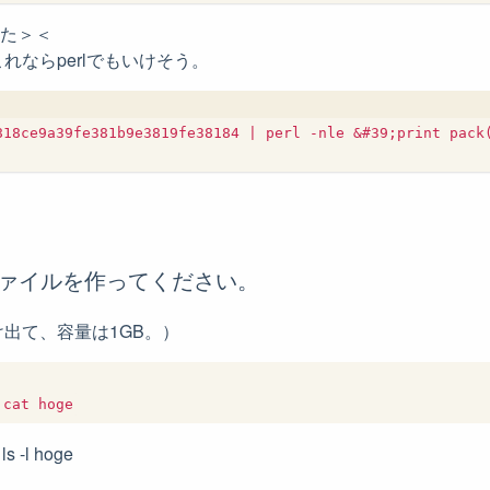
した＞＜
れならperlでもいけそう。
818ce9a39fe381b9e3819fe38184 | perl -nle &#39;print pack(
ファイルを作ってください。
だけ出て、容量は1GB。）
s -l hoge