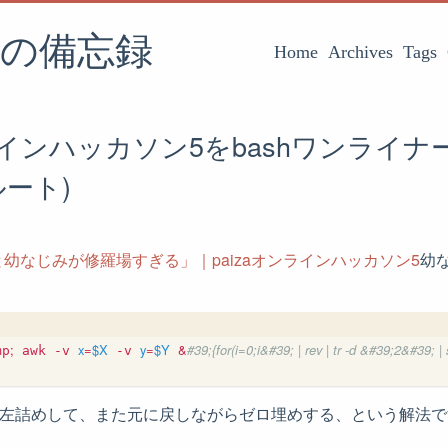
の備忘録
Home
Archives
Tags
ンラインハッカソン5をbashワンライ
ルート)
幼なじみが修羅場すぎる」｜paizaオンラインハッカソン5
幼
;
x
=
$X
y
=
$Y
&
#39;{for(i=0;i&#39; | rev | tr -d &#39;2&#39;
mp
 awk -v 
 -v 
rで左詰めして、また元に戻しながらゼロ埋めする、という解法