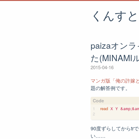
くんすと
paizaオ
た(MINAMI
2015-04-16
マンガ版「俺の許嫁と
題の解答例です。
read
&
;&
 X Y 
amp
a
90度ずらしてからt
い……