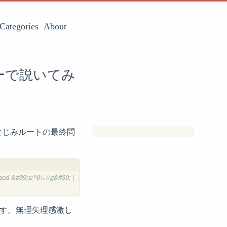
Categories
About
ナーで説いてみ
なじみルートの最終問
 | sed &#39;s/^0\+//g&#39; |  awk -v x=$X -v y=$Y &#39;{for(i=0;i&#39; | sed &#
です。無理矢理感激し