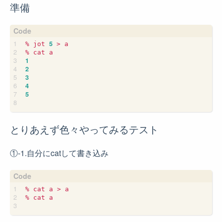
準備
5
% jot 
 > a

1
2
3
4
5
とりあえず色々やってみるテスト
①-1.自分にcatして書き込み
% cat a > a

% cat a
