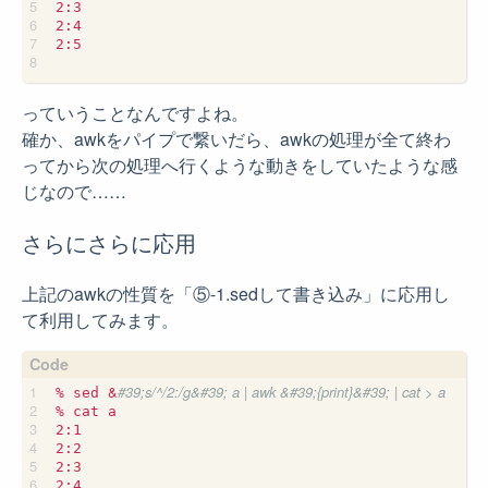
2:3

2:4

2:5

っていうことなんですよね。
確か、awkをパイプで繋いだら、awkの処理が全て終わ
ってから次の処理へ行くような動きをしていたような感
じなので……
さらにさらに応用
上記のawkの性質を「⑤-1.sedして書き込み」に応用し
て利用してみます。
&
#39;s/^/2:/g&#39; a | awk &#39;{print}&#39; | cat > a
% sed 
% cat a

2:1

2:2

2:3

2:4
