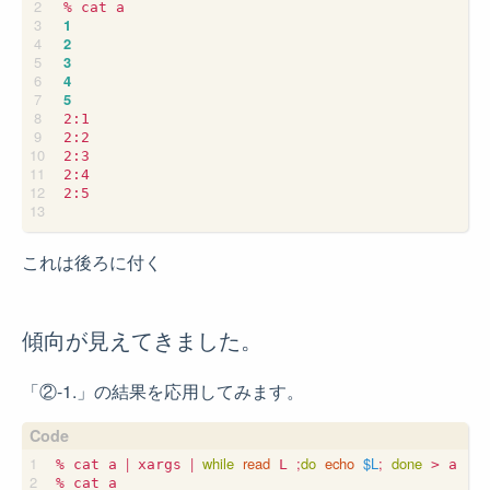
1
2
3
4
5
2:1

2:2

2:3

2:4

2:5

これは後ろに付く
傾向が見えてきました。
「②-1.」の結果を応用してみます。
|
|
while
read
;
do
echo
$L
;
done
% cat a 
 xargs 
 L 
 > a
