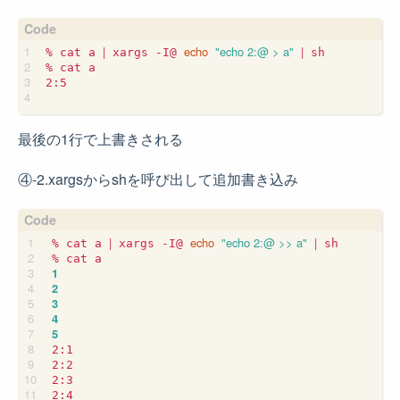
|
echo
"echo 2:@ > a"
|
% cat a 
 xargs -I@ 
 sh

% cat a

2:5

最後の1行で上書きされる
④-2.xargsからshを呼び出して追加書き込み
|
echo
"echo 2:@ >> a"
|
% cat a 
 xargs -I@ 
 sh

1
2
3
4
5
2:1

2:2

2:3

2:4
