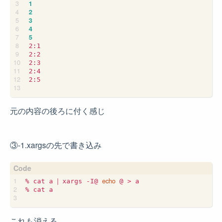
1
2
3
4
5
2:1

2:2

2:3

2:4

2:5

元の内容の後ろに付く感じ
③-1.xargsの先で書き込み
|
echo
% cat a 
 xargs -I@ 
 @ > a

% cat a

これも消える