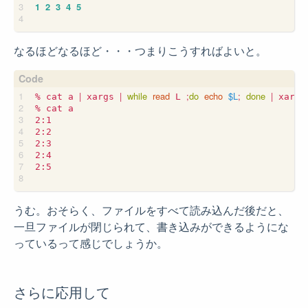
1
2
3
4
5
なるほどなるほど・・・つまりこうすればよいと。
|
|
while
read
;
do
echo
$L
;
done
|
% cat a 
 xargs 
 L 
 xargs
% cat a

2:1

2:2

2:3

2:4

2:5

うむ。おそらく、ファイルをすべて読み込んだ後だと、
一旦ファイルが閉じられて、書き込みができるようにな
っているって感じでしょうか。
さらに応用して