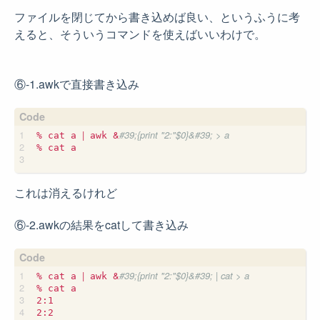
ファイルを閉じてから書き込めば良い、というふうに考
えると、そういうコマンドを使えばいいわけで。
⑥-1.awkで直接書き込み
|
&
#39;{print "2:"$0}&#39; > a
% cat a 
 awk 
% cat a

これは消えるけれど
⑥-2.awkの結果をcatして書き込み
|
&
#39;{print "2:"$0}&#39; | cat > a
% cat a 
 awk 
% cat a

2:1

2:2
