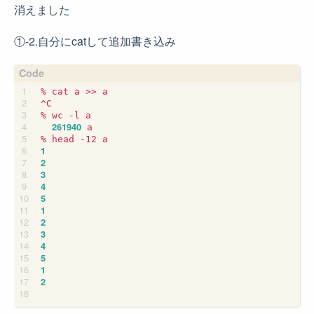
消えました
①-2.自分にcatして追加書き込み
% cat a >> a

^C

% wc -l a

261940
 a

1
2
3
4
5
1
2
3
4
5
1
2