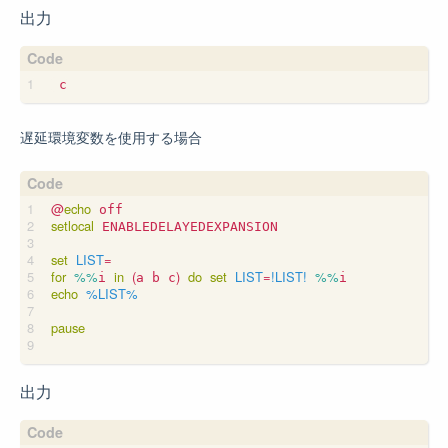
出力
遅延環境変数を使用する場合
@
echo
setlocal
 ENABLEDELAYEDEXPANSION

set
LIST
=
for
%%
in
(
)
do
set
LIST
=
!LIST!
%%
i 
a b c
echo
%LIST%
pause
出力