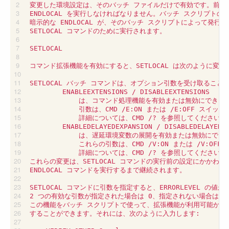
変更した環境設定は、そのバッチ ファイルだけで有効です。前の設
ENDLOCAL を実行しなければなりません。バッチ スクリプトの
暗示的な ENDLOCAL が、そのバッチ スクリプトによって発行
SETLOCAL コマンドのために実行されます。

SETLOCAL

コマンド拡張機能を有効にすると、SETLOCAL は次のように変更さ
SETLOCAL バッチ コマンドは、オプション引数を受け取ることが
        ENABLEEXTENSIONS / DISABLEEXTENSIONS

            は、コマンド処理機能を有効または無効にできま
            引数は、CMD /E:ON または /E:OFF スイ
            詳細については、CMD /? を参照してください。

        ENABLEDELAYEDEXPANSION / DISABLEDELAYEDEX
            は、遅延環境変数の展開を有効または無効にできま
            これらの引数は、CMD /V:ON または /V:O
            詳細については、CMD /? を参照してください。

これらの変更は、SETLOCAL コマンドの実行前の設定にかかわらず
ENDLOCAL コマンドを実行するまで継続されます。

SETLOCAL コマンドに引数を指定すると、ERRORLEVEL の値が
2 つの有効な引数が指定された場合は 0、指定されない場合は 1 
この機能をバッチ スクリプトで使って、拡張機能が利用可能かどう
することができます。それには、次のように入力します:
