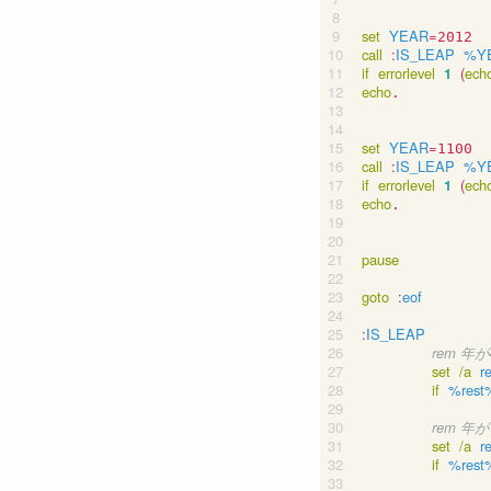
set
YEAR
=
call
:
IS_LEAP
%Y
if
errorlevel
1
(
ech
echo
.

set
YEAR
=
call
:
IS_LEAP
%Y
if
errorlevel
1
(
ech
echo
.

pause
goto
:
eof
:
IS_LEAP
rem 年
set
/a
r
if
%rest
rem 
set
/a
r
if
%rest