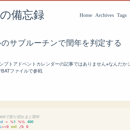
の備忘録
Home
Archives
Tags
イルのサブルーチンで閏年を判定する
ロンプトアドベントカレンダーの記事ではありません※なんだか
BATファイルで参戦
が400で割り切れると閏年
est
=
%
1
%%
400
%
==
exit
0 
 /b 0
