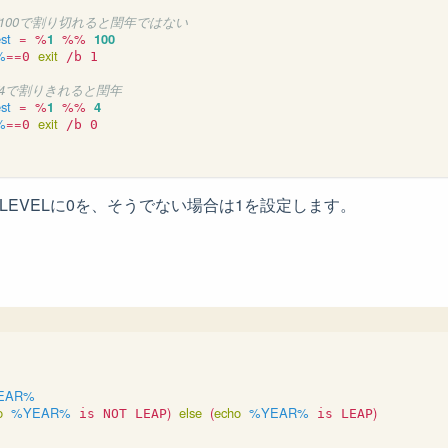
年が100で割り切れると閏年ではない
est
=
%
1
%%
100
%
==
exit
0 
 /b 1

年が4で割りきれると閏年
est
=
%
1
%%
4
%
==
exit
0 
RLEVELに0を、そうでない場合は1を設定します。
EAR%
o
%YEAR%
)
else
(
echo
%YEAR%
)
 is NOT LEAP
 is LEAP