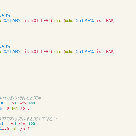
EAR%
o
%YEAR%
)
else
(
echo
%YEAR%
)
 is NOT LEAP
 is LEAP
EAR%
o
%YEAR%
)
else
(
echo
%YEAR%
)
 is NOT LEAP
 is LEAP
が400で割り切れると閏年
est
=
%
1
%%
400
%
==
exit
0 
 /b 0

年が100で割り切れると閏年ではない
est
=
%
1
%%
100
%
==
exit
0 
 /b 1
