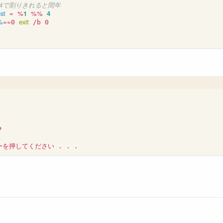
年が4で割りきれると閏年
est
=
%
1
%%
4
%
==
exit
0 

