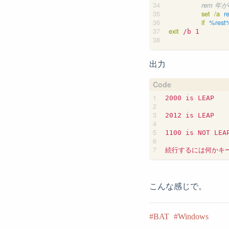
rem 
set
/a
r
if
%rest
exit
 /b 1

出力
2000 is LEAP

2012 is LEAP

1100 is NOT LEAP
こんな感じで。
BAT
Windows