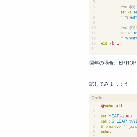
rem 
set
/a
r
if
%rest
rem 
set
/a
r
if
%rest
exit
 /b 1

閏年の場合、ERRO
試してみましょう
@
echo
 off

set
YEAR
=
call
:
IS_LEAP
%Y
if
errorlevel
1
(
ech
echo
.
