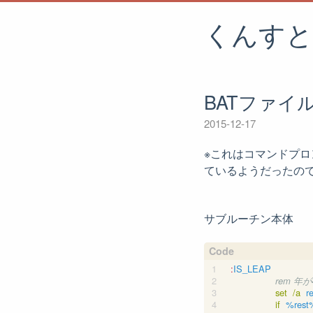
くんすと
BATファ
2015-12-17
※これはコマンドプ
ているようだったので
サブルーチン本体
:
IS_LEAP
rem 年
set
/a
r
if
%rest