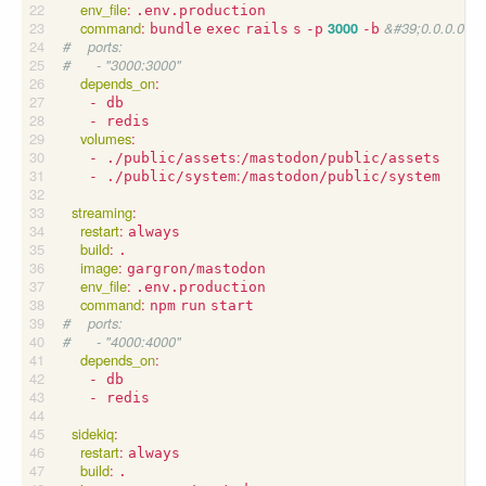
env_file
:
.env.production
command
:
3000
&#39;0.0.0.0&#
bundle
exec
rails
s
-p
-b
#    ports:
#      - "3000:3000"
depends_on
:
- db
- redis
volumes
:
:
- ./public/assets
/mastodon/public/assets
:
- ./public/system
/mastodon/public/system
streaming
:
restart
:
always
build
:
.
image
:
gargron/mastodon
env_file
:
.env.production
command
:
npm
run
start
#    ports:
#      - "4000:4000"
depends_on
:
- db
- redis
sidekiq
:
restart
:
always
build
:
.