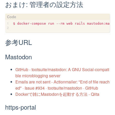
おまけ: 管理者の設定方法
$ docker-compose run --rm web rails mastodon:make
参考URL
Mastodon
GitHub - tootsuite/mastodon: A GNU Social-compati
ble microblogging server
Emails are not sent - Actionmailer: "End of file reach
ed" · Issue #934 · tootsuite/mastodon · GitHub
Dockerで雑にMastodonを起動する方法 - Qiita
https-portal