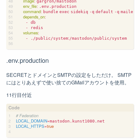
image
:
gargron/mastodon
env_file
:
.env.production
command
:
bundle
exec
sidekiq
-q
default
-q
mailers
depends_on
:
- db
- redis
volumes
:
:
- ./public/system
/mastodon/public/system
.env.production
SECRETとドメインとSMTPの設定をしただけ。 SMTP
にはとりあえずで使い捨てのGMailアカウントを使用。
11行目付近
# Federation
LOCAL_DOMAIN
=
LOCAL_HTTPS
=
true