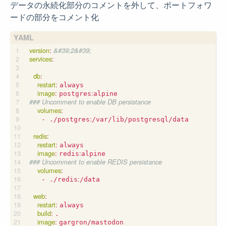
データの永続化部分のコメントを外して、ポートフォワ
ードの部分をコメント化
version
:
&#39;2&#39;
services
:
db
:
restart
:
always
image
:
:
postgres
alpine
### Uncomment to enable DB persistance
volumes
:
:
- ./postgres
/var/lib/postgresql/data
redis
:
restart
:
always
image
:
:
redis
alpine
### Uncomment to enable REDIS persistance
volumes
:
:
- ./redis
/data
web
:
restart
:
always
build
:
.
image
:
gargron/mastodon