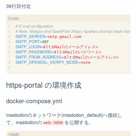
36行目付近
# E-mail configuration
# Note: Mailgun and SparkPost (https://sparkpo.st/smtp) each have go
SMTP_SERVER
=
SMTP_PORT
=
587
SMTP_LOGIN
=
&
;
lt
SMTP_PASSWORD
=
&
;
lt
SMTP_FROM_ADDRESS
=
&
;
lt
SMTP_OPENSSL_VERIFY_MODE
=
none

https-portal の環境作成
docker-compose.yml
mastodonのネットワーク(mastodon_default)へ接続し
て、mastodonの
を公開する。
web:3000