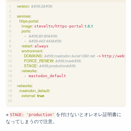
version
:
&#39;2&#39;
services
:
https-portal
:
image
:
:
1.0.1
steveltn/https-portal
ports
:
&#39;80:80&#39;
- 
&#39;443:443&#39;
- 
restart
:
always
environment
:
DOMAINS
:
&#39;mastodon.kunst1080.net
:
:
30
->
http
//web
FORCE_RENEW
:
&#39;true&#39;
STAGE
:
&#39;production&#39;
networks
:
- mastodon_default
networks
:
mastodon_default
:
external
:
true
※
を付けないとオレオレ証明書に
STAGE: 'production'
なってしまうので注意。