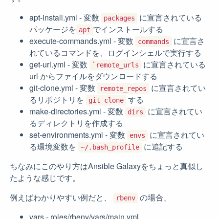
apt-install.yml - 変数
に宣言されている
packages
パッケージを
でインストールする
apt
execute-commands.yml - 変数
に宣言さ
commands
れているコマンドを、ログインシェルで実行する
get-url.yml - 変数
に宣言されている
`remote_urls
url からファイルをダウンロードする
git-clone.yml - 変数
に宣言されてい
remote_repos
るリポジトリを
する
git clone
make-directories.yml - 変数
に宣言されてい
dirs
るディレクトリを作成する
set-environments.yml - 変数
に宣言されてい
envs
る環境変数を
に追記する
~/.bash_profile
ちなみにこのやり方はAnsible Galaxyをちょっと真似し
たような感じです。
例えばわかりやすい例だと、
の場合、
rbenv
vars - roles/rbenv/vars/main.yml