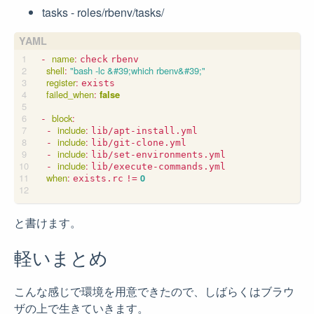
tasks - roles/rbenv/tasks/
name
:
- 
check
rbenv
shell
:
"bash -lc &#39;which rbenv&#39;"
register
:
exists
failed_when
:
false
block
:
- 
include
:
- 
lib/apt-install.yml
include
:
- 
lib/git-clone.yml
include
:
- 
lib/set-environments.yml
include
:
- 
lib/execute-commands.yml
when
:
0
exists.rc
!=
と書けます。
軽いまとめ
こんな感じで環境を用意できたので、しばらくはブラウ
ザの上で生きていきます。