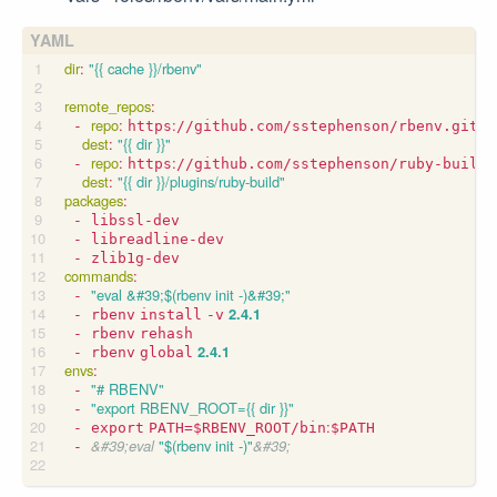
dir
:
"{{ cache }}/rbenv"
remote_repos
:
repo
:
:
- 
https
//github.com/sstephenson/rbenv.git
dest
:
"{{ dir }}"
repo
:
:
- 
https
//github.com/sstephenson/ruby-build.
dest
:
"{{ dir }}/plugins/ruby-build"
packages
:
- libssl-dev
- libreadline-dev
- zlib1g-dev
commands
:
"eval &#39;$(rbenv init -)&#39;"
- 
2.4.1
- rbenv
install
-v
- rbenv
rehash
2.4.1
- rbenv
global
envs
:
"# RBENV"
- 
"export RBENV_ROOT={{ dir }}"
- 
:
- export
PATH=$RBENV_ROOT/bin
$PATH
&#39;eval
"$(rbenv init -)"
&#39;
- 