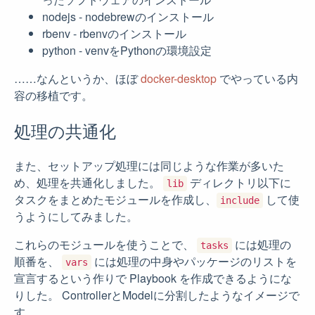
nodejs - nodebrewのインストール
rbenv - rbenvのインストール
python - venvをPythonの環境設定
……なんというか、ほぼ
docker-desktop
でやっている内
容の移植です。
処理の共通化
また、セットアップ処理には同じような作業が多いた
め、処理を共通化しました。
ディレクトリ以下に
lib
タスクをまとめたモジュールを作成し、
して使
include
うようにしてみました。
これらのモジュールを使うことで、
には処理の
tasks
順番を、
には処理の中身やパッケージのリストを
vars
宣言するという作りで Playbook を作成できるようにな
りした。 ControllerとModelに分割したようなイメージで
す。