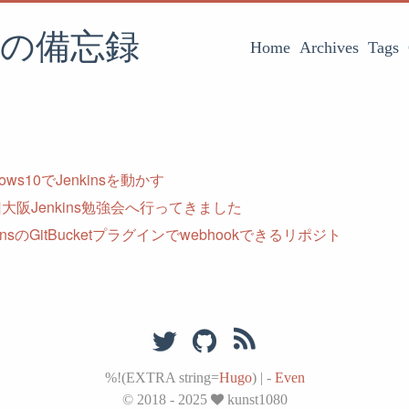
の備忘録
Home
Archives
Tags
dows10でJenkinsを動かす
回大阪Jenkins勉強会へ行ってきました
kinsのGitBucketプラグインでwebhookできるリポジト
%!(EXTRA string=
Hugo
)
|
-
Even
© 2018 - 2025
kunst1080