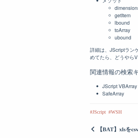
メソッド
dimension
getItem
lbound
toArray
ubound
詳細は、JScript
めてたら、どうやらVBAr
関連情報の検索
JScript VBArray
SafeArray
JScript
WSH
【BAT】xlsをcsv