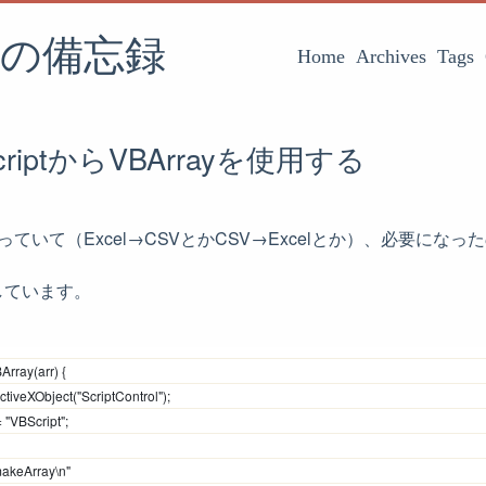
の備忘録
Home
Archives
Tags
riptからVBArrayを使用する
elを弄っていて（Excel→CSVとかCSV→Excelとか）、必要に
しています。
Array(arr) {
ctiveXObject("ScriptControl");
	vbs.Language = "VBScript";	
 makeArray\n"