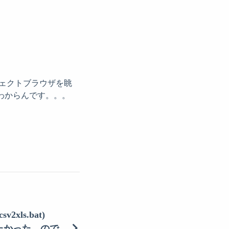
ブジェクトブラウザを眺
もよくわからんです。。。
2xls.bat)
atしたかった、ので。