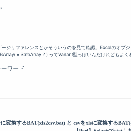
s
ランゲージリファレンスとかそういうのを見て確認。Excelのオ
ray( = SafeArray ? ) ってVariant型っぽいんだけれど
キーワード
に変換するBAT(xls2csv.bat) と csvをxlsに変換するBAT(csv
【Perl】Solarisでst