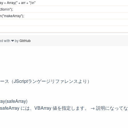
ay = Array(" + arr + ")\n"
ction\n");
un("makeArray");
ed with ❤ by
GitHub
ェース（JScriptランゲージリファレンスより）
ay(safeArray)
safeArray には、VBArray 値を指定します。 → 説明になってない