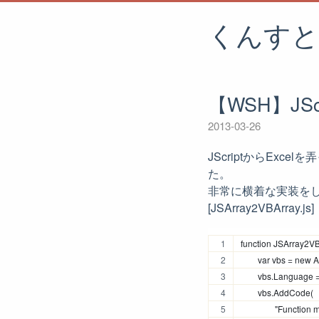
くんすと
【WSH】JSc
2013-03-26
JScriptからExc
た。
非常に横着な実装を
[JSArray2VBArray.js]
function JSArray2VB
	var vbs = new A
	vbs.AddCode(
		"Function