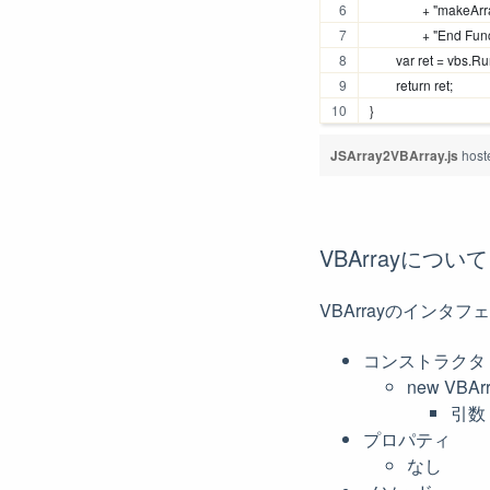
		+ "makeArr
		+ "End Fun
	var ret = vbs.R
	return ret;
}
JSArray2VBArray.js
host
VBArrayについて
VBArrayのインタフ
コンストラクタ
new VBArr
引数 
プロパティ
なし