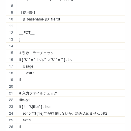
【使用例】
    $ `basename $0` file.txt
__EOT__
}
# 引数エラーチェック
if [ "$1" = "--help" -o "$1" = "" ] ; then
    Usage
	exit 1
fi
# 入力ファイルチェック
file=$1
if [ ! -r "${file}" ] ; then
    echo "'"${file}"'" が存在しないか、読み込めません >&2
    exit 9
fi