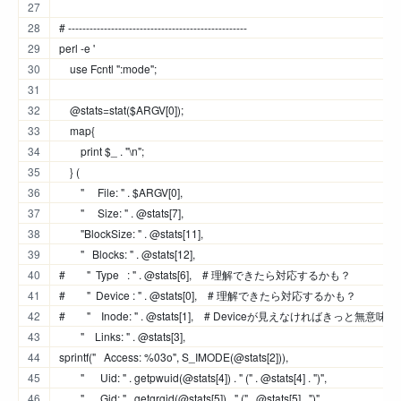
# --------------------------------------------------
perl -e '
    use Fcntl ":mode";
    @stats=stat($ARGV[0]);
    map{
        print $_ . "\n";
    } (
        "     File: " . $ARGV[0],
        "     Size: " . @stats[7],
        "BlockSize: " . @stats[11],
        "   Blocks: " . @stats[12],
#        "  Type   : " . @stats[6],    # 理解できたら対応するかも？
#        "  Device : " . @stats[0],    # 理解できたら対応するかも？
#        "    Inode: " . @stats[1],    # Deviceが見えなければきっと無意味
        "    Links: " . @stats[3],
sprintf("   Access: %03o", S_IMODE(@stats[2])),
        "      Uid: " . getpwuid(@stats[4]) . " (" . @stats[4] . ")",
        "      Gid: " . getgrgid(@stats[5]) . " (" . @stats[5] . ")",