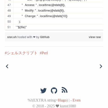
        "   Access: " . localtime(@stats[8]),
        "   Modify: " . localtime(@stats[9]),
        "   Change: " . localtime(@stats[10])
    );
' "${file}"
stat.sh
hosted with ❤ by
GitHub
view raw
シェルスクリプト
Perl
%!(EXTRA string=
Hugo
)
|
-
Even
© 2018 - 2025
kunst1080