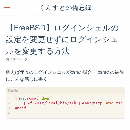
くんすとの備忘録
【FreeBSD】ログインシェルの
設定を変更せずにログインシェ
ルを変更する方法
2013-11-18
例えば元々のログインシェルがcshの場合、.cshrc の最後
にこんな感じに書く
if
(
$?
)
then
prompt
[
]
&
;&
;
exec
 -f /usr/local/bin/zsh 
amp
amp
 zsh

endif
