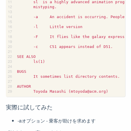
       sl  is a highly advanced animation program
       mistyping.

       -a     An accident is occurring. People cr
       -l     Little version

       -F     It flies like the galaxy express 99
       -c     C51 appears instead of D51.

SEE ALSO

       ls(1)

BUGS

       It sometimes list directory contents.

AUTHOR

実際に試してみた
-aオプション - 乗客が助けを求めます