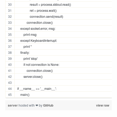
                result = process.stdout.read()
                ret = process.wait()
                connection.send(result)
            connection.close()
    except socket.error, msg:
        print msg
    except KeyboardInterrupt:
        print ''
    finally:
        print 'stop'
        if not connection is None:
            connection.close()
        server.close()
if __name__ == '__main__':
    main()
server
hosted with ❤ by
GitHub
view raw