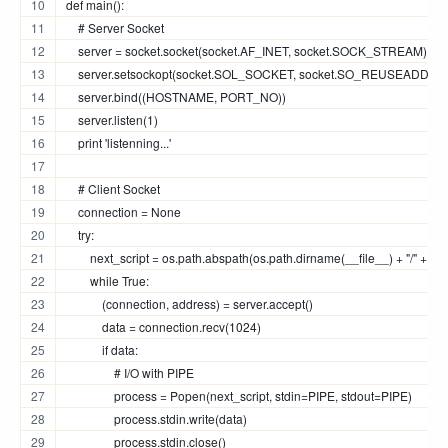
def main():
    # Server Socket
    server = socket.socket(socket.AF_INET, socket.SOCK_STREAM)
    server.setsockopt(socket.SOL_SOCKET, socket.SO_REUSEADDR, 
    server.bind((HOSTNAME, PORT_NO))
    server.listen(1)
    print 'listenning...'
    # Client Socket
    connection = None
    try:
        next_script = os.path.abspath(os.path.dirname(__file__) + "/" + S
        while True:
            (connection, address) = server.accept()
            data = connection.recv(1024)
            if data:
                # I/O with PIPE
                process = Popen(next_script, stdin=PIPE, stdout=PIPE)
                process.stdin.write(data)
                process.stdin.close()