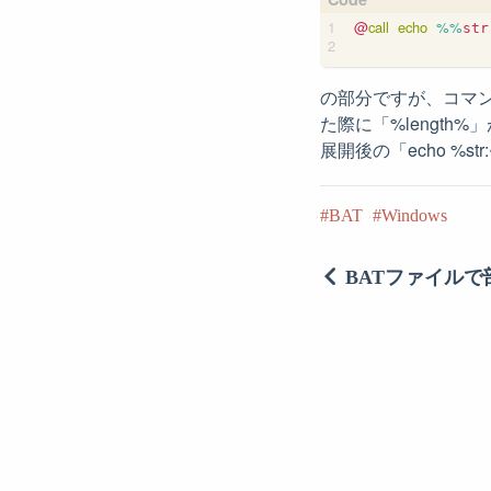
@
call
echo
%%
str
の部分ですが、コマンドラ
た際に「%lengt
展開後の「echo %
BAT
Windows
BATファイルで部