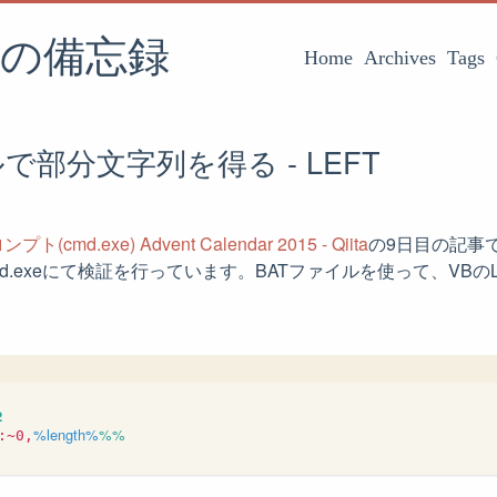
の備忘録
Home
Archives
Tags
で部分文字列を得る - LEFT
cmd.exe) Advent Calendar 2015 - Qiita
の9日目の記事です
載のcmd.exeにて検証を行っています。BATファイルを使って、VB
。
2
%length%
%%
:~0,