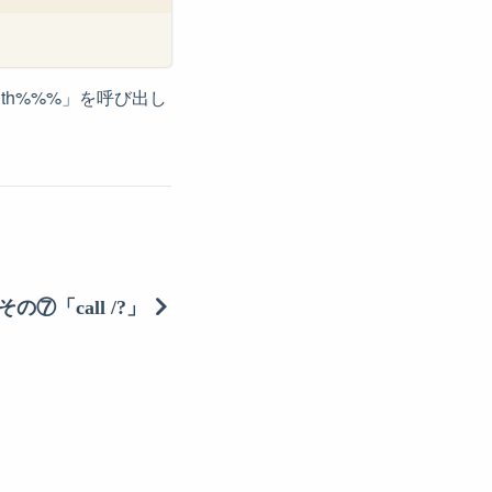
ngth%%%」を呼び出し
⑦「call /?」