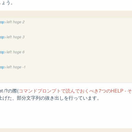
しょう。
top
>left hoge 2
top
>left hoge 3
top
>left hoge 6
top
>left hoge -1
 /?の際(
コマンドプロンプトで読んでおくべき7つのHELP - その⑤「
り上げた、部分文字列の抜き出しを行っています。