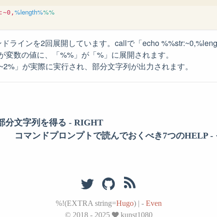
%length%
%%
:~0,
インを2回展開しています。callで「echo %%str:~0,%le
h%」が変数の値に、「%%」が「%」に展開されます。
str:~2%」が実際に実行され、部分文字列が出力されます。
分文字列を得る - RIGHT
コマンドプロンプトで読んでおくべき7つのHELP - その
%!(EXTRA string=
Hugo
)
|
-
Even
© 2018 - 2025
kunst1080