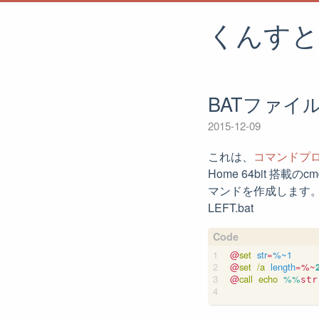
くんすと
BATファイル
2015-12-09
これは、
コマンドプロンプト(
Home 64bit 搭
マンドを作成します
LEFT.bat
@
set
str
=
%~1
@
set
/a
length
=%~
@
call
echo
%%
str