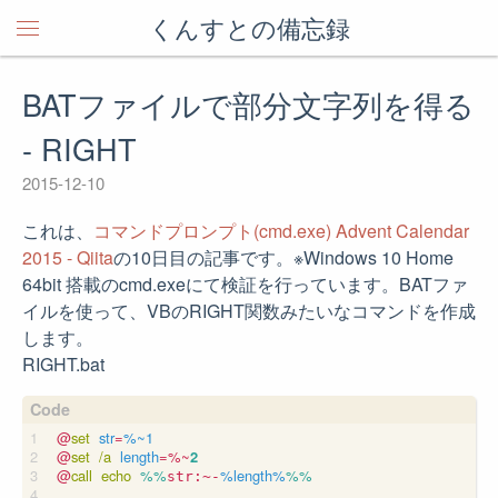
くんすとの備忘録
BATファイルで部分文字列を得る
- RIGHT
2015-12-10
これは、
コマンドプロンプト(cmd.exe) Advent Calendar
2015 - Qiita
の10日目の記事です。※Windows 10 Home
64bit 搭載のcmd.exeにて検証を行っています。BATファ
イルを使って、VBのRIGHT関数みたいなコマンドを作成
します。
RIGHT.bat
@
set
str
=
%~1
@
set
/a
length
=%~
2
@
call
echo
%%
%length%
%%
str:~-