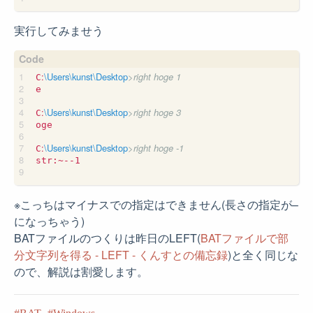
実行してみませう
:
\Users\kunst\Desktop
>right hoge 1
C
e

:
\Users\kunst\Desktop
>right hoge 3
C
oge

:
\Users\kunst\Desktop
>right hoge -1
C
str:~--1

※こっちはマイナスでの指定はできません(長さの指定が–
になっちゃう)
BATファイルのつくりは昨日のLEFT(
BATファイルで部
分文字列を得る - LEFT - くんすとの備忘録
)と全く同じな
ので、解説は割愛します。